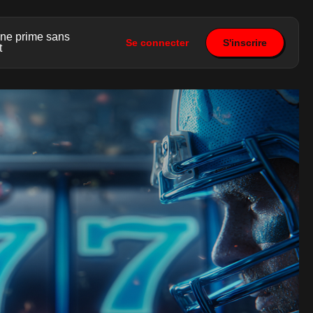
ne prime sans
Se connecter
S'inscrire
t