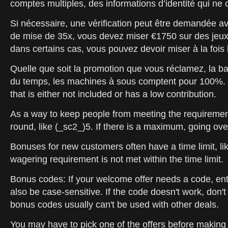
comptes multiples, des informations d’identité qui ne 
Si nécessaire, une vérification peut être demandée a
de mise de 35x, vous devez miser €1750 sur des jeux 
dans certains cas, vous pouvez devoir miser à la fois 
Quelle que soit la promotion que vous réclamez, la ba
du temps, les machines à sous comptent pour 100%. So
that is either not included or has a low contribution.
As a way to keep people from meeting the requirements
round, like (_sc2_)5. If there is a maximum, going ov
Bonuses for new customers often have a time limit, li
wagering requirement is not met within the time limit.
Bonus codes: If your welcome offer needs a code, ent
also be case-sensitive. If the code doesn't work, don'
bonus codes usually can't be used with other deals.
You may have to pick one of the offers before making