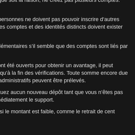
 que soit la raison, ne créez pas plusieurs comptes.
ersonnes ne doivent pas pouvoir inscrire d’autres
es comptes et des identités distincts doivent exister
émentaires s’il semble que des comptes sont liés par
nt été ouverts pour obtenir un avantage, il peut
squ’à la fin des vérifications. Toute somme encore due
administratifs peuvent être prélevés.
ctuez aucun nouveau dépôt tant que vous n’êtes pas
médiatement le support.
i le montant est faible, comme le retrait de cent