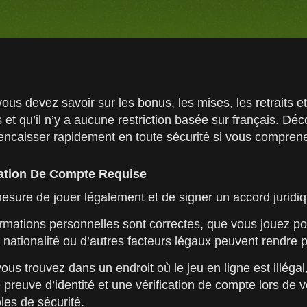
ous devez savoir sur les bonus, les mises, les retraits 
les et qu’il n’y a aucune restriction basée sur français.
 encaisser rapidement en toute sécurité si vous compren
ication De Compte Requise
esure de jouer légalement et de signer un accord juridi
formations personnelles sont correctes, que vous jouez p
nationalité ou d’autres facteurs légaux peuvent rendre plus 
ous trouvez dans un endroit où le jeu en ligne est illé
uve d’identité et une vérification de compte lors de votre
les de sécurité.