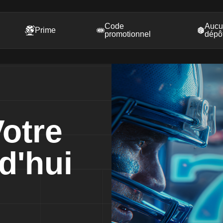
Code
Aucu
Prime
promotionnel
dépô
otre
d'hui