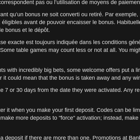
correspondent pas ou l’utilisation de moyens de paiement
vant qu’un bonus ne soit converti ou retiré. Par exempl
éligibles avant de pouvoir encaisser le bonus. Habitue
le bonus et le dépôt.
se exacte est toujours indiquée dans les conditions géné
me table games may count less or not at all. You might 
 with incredibly big bets, some welcome offers put a lim
er it could mean that the bonus is taken away and any wi
ke 7 or 30 days from the date they were activated. Any r
er it when you make your first deposit. Codes can be li
t make more deposits to "force" activation; instead, mak
 a deposit if there are more than one. Promotions at Ban