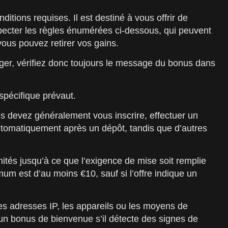
ions requises. Il est destiné à vous offrir de
pecter les règles énumérées ci-dessous, qui peuvent
vous pouvez retirer vos gains.
er, vérifiez donc toujours le message du bonus dans
 spécifique prévaut.
s devez généralement vous inscrire, effectuer un
utomatiquement après un dépôt, tandis que d’autres
imités jusqu’à ce que l’exigence de mise soit remplie
um est d’au moins €10, sauf si l’offre indique un
les adresses IP, les appareils ou les moyens de
un bonus de bienvenue s’il détecte des signes de