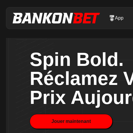
App
Spin Bold.
Réclamez V
Prix Aujour
Jouer maintenant