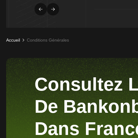
Accueil
Conditions Générales
Consultez 
De Bankonb
Dans Franc